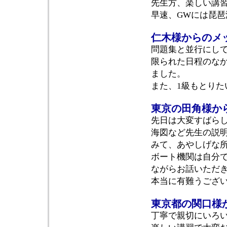
先生方、楽しい講
早速、GWには琵
仁木様からのメ
問題集と並行にし
限られた日程のな
ました。
また、1級もとり
東京の田角様か
先日は大変すばら
海図など先生の説
みて、あやしげな
ボート機関は自分
ながらお話いただ
本当に有難うござ
東京都の関口様
丁寧で親切にいろ