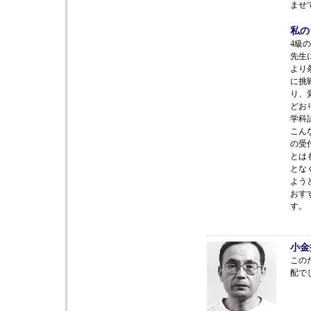
ませ
私の
4級
先生
より
に挑
り、
どお
学科
こん
の受
とは
とな
よう
おす
す。
小金
この
配で