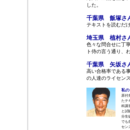
した。
千葉県 飯塚さ
テキストを読むだ
埼玉県 植村さ
色々な問合せに丁寧
ト侍の言う通り、
千葉県 矢坂さ
高い合格率である
の人達のライセン
私の
原付
たテ
科講
と試
分生
でも
セン