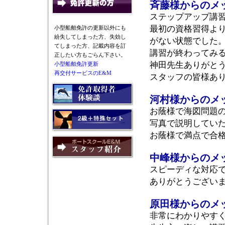
斉藤様からのメ
ステップアップ講
最初の資格習得より
小型船舶免許の更新以外にも
紛失してしまった方、失効し
がない状態でした
てしまった方、記載内容を訂
講習が終わってみ
正したい方もごらん下さい。
神田先生ありがと
小型船舶免許更新
再交付サービスのE&M
スタッフの皆様あ
河村様からのメ
お蔭様で海図問題
写真で説明してい
お蔭様で満点で合
中峰様からのメ
スピーディな対応
ありがとうござい
原田様からのメ
非常にわかりやす