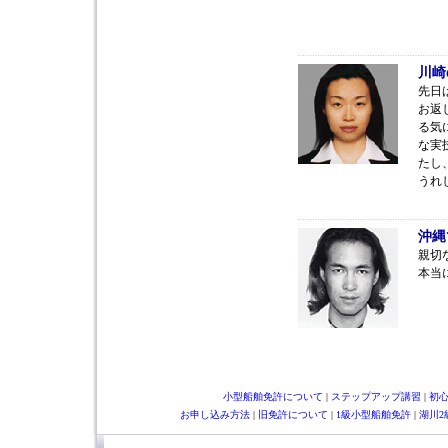
川崎
先日
お返
る気
な実
たし
うれ
沖縄
親切
本当
小型船舶免許について
|
ステップアップ講習
|
初
お申し込み方法
|
旧免許について
|
1級小型船舶免許
|
湖川2