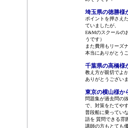
埼玉県の徳勝様
ポイントを押さえ
ていましたが、
E&Mのスクールの
うです）
また費用もリーズ
本当にありがとう
千葉県の高橋様
教え方が親切でよ
ありがとうござい
東京の横山様か
問題集が過去問の
で、対策をたてや
普段船に乗ってい
語を 質問できる雰
講師の方もとても