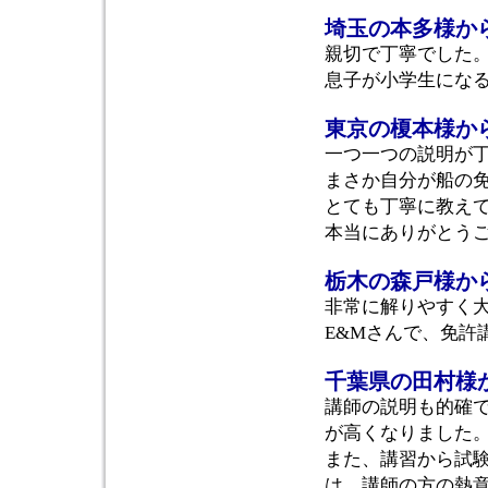
埼玉の本多様か
親切で丁寧でした
息子が小学生にな
東京の榎本様か
一つ一つの説明が
まさか自分が船の
とても丁寧に教えて
本当にありがとう
栃木の森戸様か
非常に解りやすく
E&Mさんで、免許
千葉県の田村様
講師の説明も的確
が高くなりました
また、講習から試
は、講師の方の熱